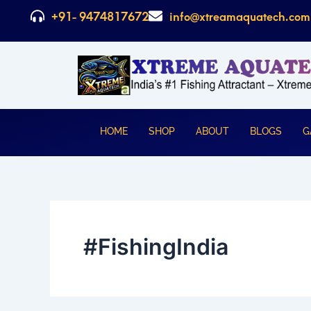
Skip
+91- 9474817672
info@xtreamaquatech.com
to
content
HOME
SHOP
ABOUT
BLOGS
G
#FishingIndia